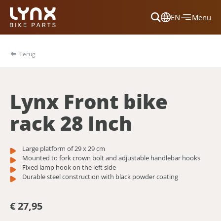
EN
Menu
Dansk
Français
Terug
Deutsch
English
Lynx Front bike
Nederlands
rack 28 Inch
Large platform of 29 x 29 cm
Mounted to fork crown bolt and adjustable handlebar hooks
Fixed lamp hook on the left side
Durable steel construction with black powder coating
€ 27,95