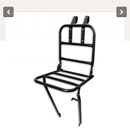
Product­omschrijving
The Lynx front bike rack 28 inch combines maximum
functionality with stability for transporting heavy or large
loads. The generous platform of 29 x 29 cm provides
plenty of space for crates, baskets, or bags. The rack is
mounted to the fork crown bolt and handlebar using
adjustable hooks, allowing easy installation on various
bicycles. Equipped with a fixed lamp hook on the left side
and finished with a scratch-resistant black powder coating
that protects against rust and wear. Suitable for various
city and transport bikes with 28 inch wheels. Supplied with