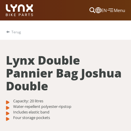
EN
Menu
Dansk
Français
Terug
Deutsch
English
Lynx Double
Nederlands
Pannier Bag Joshua
Double
Capacity: 20 litres
Water-repellent polyester-ripstop
Includes elastic band
Four storage pockets