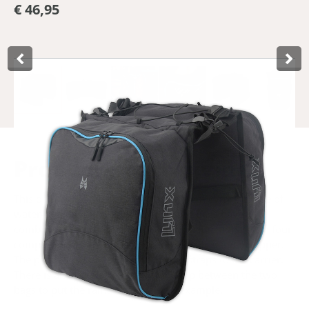
€ 46,95
Product­omschrijving
This double lightweight bicycle bag from Lynx is made of
water-repellent polyester-ripstop. The bags have a
combined capacity of 20 litres and are functional with four
compartments on both sides, with elastic band or zipper.
The panniers are easy to attach with straps to the carrier.
There is also an elastic band at the top between the two
bags to put the raincoat under, for example.