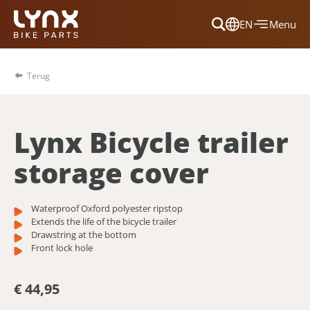
EN
Menu
Dansk
Français
Terug
Deutsch
English
Lynx Bicycle trailer
Nederlands
storage cover
Waterproof Oxford polyester ripstop
Extends the life of the bicycle trailer
Drawstring at the bottom
Front lock hole
€ 44,95