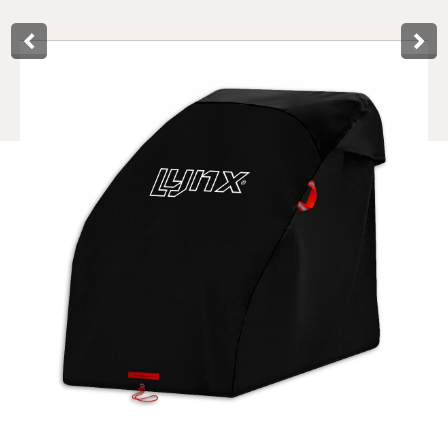
Product­omschrijving
This high-quality cover by Lynx is specially developed for
bicycle trailers. The cover is 100% waterproof, which
ensures that your bicycle trailer always stays dry during
storage. Furthermore, the protective cover extends the life
of the bicycle trailer when it is properly protected. Thanks
to the drawstring at the bottom of the cover, it always
stays neatly in place. Even when the cover is over the
trailer, you can still secure it. The front has an opening
through which a lock can be fitted.