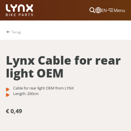
EN
Menu
Dansk
Français
Terug
Deutsch
English
Lynx Cable for rear
Nederlands
light OEM
Cable for rear light OEM from LYNX
Length: 200cm
€ 0,49