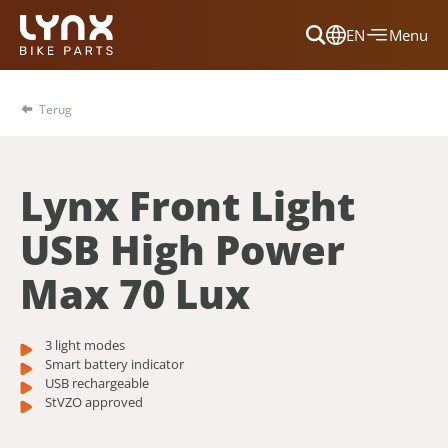
EN
Menu
Dansk
Français
Terug
Deutsch
English
Lynx Front Light
Nederlands
USB High Power
Max 70 Lux
3 light modes
Smart battery indicator
USB rechargeable
StVZO approved