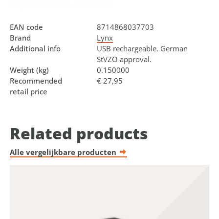
Specificaties
Art.no.
429745.F
EAN code
8714868037703
Brand
Lynx
Additional info
USB rechargeable. German
StVZO approval.
Weight (kg)
0.150000
Recommended
€ 27,95
retail price
Related products
Alle vergelijkbare producten