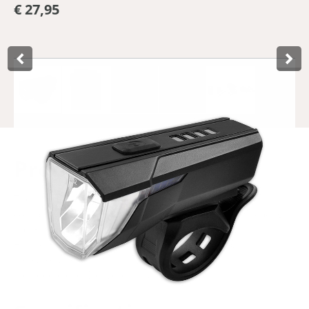
€ 27,95
Product­omschrijving
The USB High Power Max 70 Lux headlight of Lynx
complies with the German StVZO legislation. The headlight
has 3 light modes, which are 100%, 50% and 25%.
Furthermore, the headlight contains a smart battery
indicator and the light is USB rechargeable with the
included cable. Delivered in a display box.