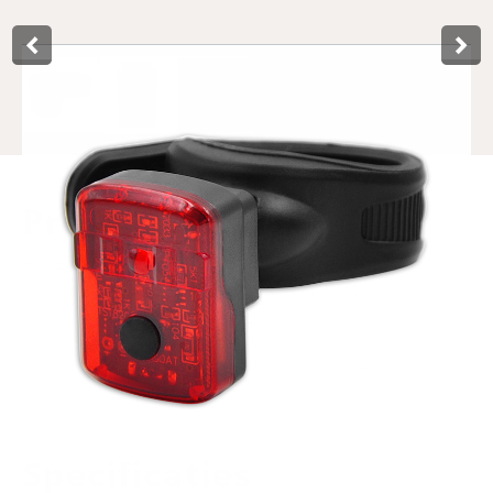
Product­omschrijving
The Easyfix rear light by Lynx is approved by the high
standards of the German StVZO legislation and easy to
mount on the bike. The rear light is easy to charge through
the USB connection with the standard supplied charging
cable. Furthermore, the rear light is visible 240 degrees
and features a low battery warning light. Packaged in a
neat display box.
Specificaties