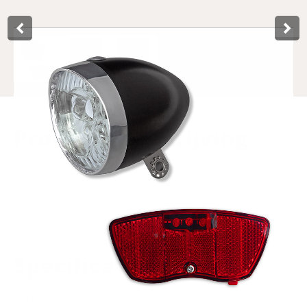
Product­omschrijving
Lynx light set, consisting of a Retro front light with 3 super
bright LED's and a reflector rear light with 3 super bright
LED's, both visible up to 600 meters. The rear light fits
carrier mount of width 80 mm. THe set will be delivered on
a neat hanging card.
Specificaties
Art.no.
429241
EAN code
8714868031046