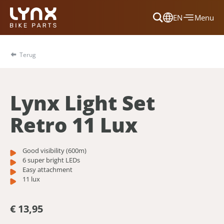
EN
Menu
Dansk
Français
Terug
Deutsch
English
Lynx Light Set
Nederlands
Retro 11 Lux
Good visibility (600m)
6 super bright LEDs
Easy attachment
11 lux
€ 13,95