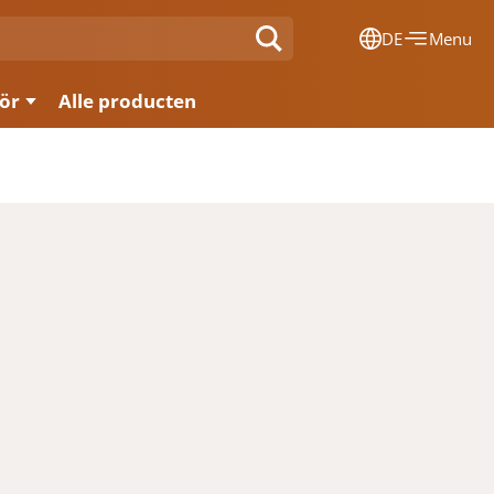
DE
Menu
Dansk
ör
Alle producten
Français
Deutsch
English
Nederlands