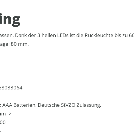
ing
assen. Dank der 3 hellen LEDs ist die Rückleuchte bis zu 6
tage: 80 mm.
1
68033064
2 x AAA Batterien. Deutsche StVZO Zulassung.
mm ->
000
5