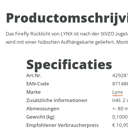
Product­omschrijv
Das Firefly Rücklicht von LYNX ist nach der StVZO zugel
wird mit einer hübschen Aufhängekarte geliefert. Mon
Specificaties
Art.Nr.
42928
EAN-Code
87148
Marke
Lynx
Zusätzliche Informationen
Inkl. 
Abmessungen
<- 80 
Gewicht (kg)
0,100
Empfohlener Verbraucherpreis
€ 10,9