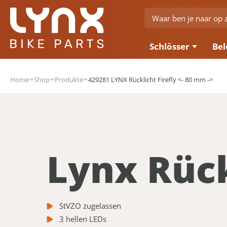
Schlösser
Bel
Home
Shop
Produkte
429281 LYNX Rücklicht Firefly <- 80 mm ->
Lynx Rück
StVZO zugelassen
3 hellen LEDs