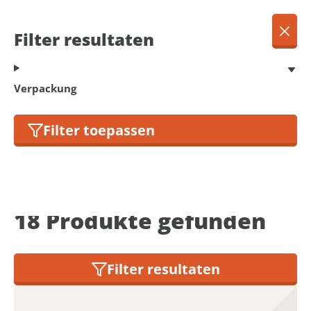
DE
Menu
Filter resultaten
Dansk
Français
Terug
Verpackung
Deutsch
English
Filter toepassen
Werkzeug
Nederlands
18
Produkte gefunden
Filter resultaten