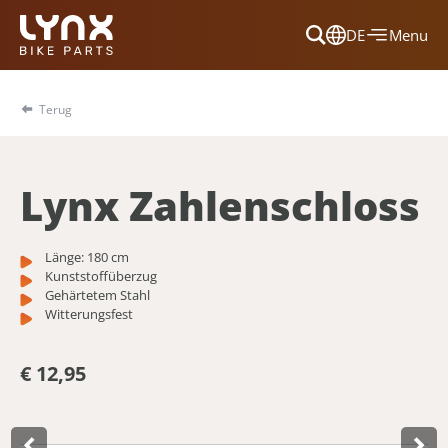
DE
Menu
Dansk
Français
Terug
Deutsch
English
Lynx Zahlenschloss
Nederlands
Länge: 180 cm
Kunststoffüberzug
Gehärtetem Stahl
Witterungsfest
€ 12,95