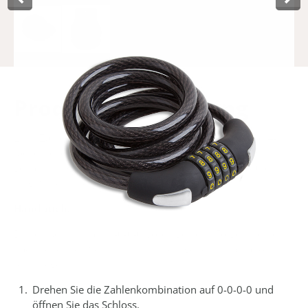
Product­omschrijving
Lynx Zahlen-Kabelschloss mit Kunststoffüberzug und 4-
fache frei einstellbare Zahlenkombination. Aus 10 mm
gehärtetem Stahl hergestellt und witterungsfest. 180 cm
lang. Wird auf einen Aufhängkarte geliefert.
Handbuch:
Diese Sperre ist auf 0-0-0-0 voreingestellt. Folgen Sie den
nachstehenden Schritten, um Ihre eigene Kombination
festzulegen.
Drehen Sie die Zahlenkombination auf 0-0-0-0 und
öffnen Sie das Schloss.