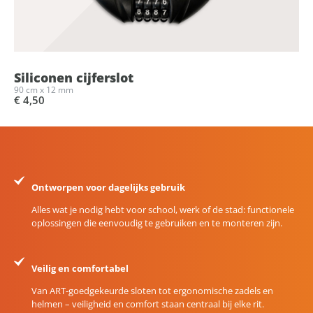
Siliconen cijferslot
90 cm x 12 mm
€ 4,50
Ontworpen voor dagelijks gebruik
Alles wat je nodig hebt voor school, werk of de stad: functionele
oplossingen die eenvoudig te gebruiken en te monteren zijn.
Veilig en comfortabel
Van ART-goedgekeurde sloten tot ergonomische zadels en
helmen – veiligheid en comfort staan centraal bij elke rit.