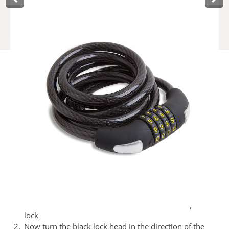
Product­omschrijving
Lynx combination coil cable lock with a protective coating.
Made of 10 mm hardened steel, weather resistant. Length
180 cm. With 4-fold free adjustable combination. The lock
will be delivered on a hanging card.
Manual:
This lock is preset to 0-0-0-0. Follow the steps below to set
your own combination.
Turn the number combination to 0-0-0-0 and open the
lock
Now turn the black lock head in the direction of the