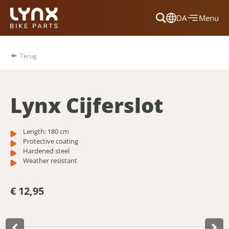
DA
Menu
Dansk
Français
Terug
Deutsch
English
Lynx Cijferslot
Nederlands
Length: 180 cm
Protective coating
Hardened steel
Weather resistant
€ 12,95