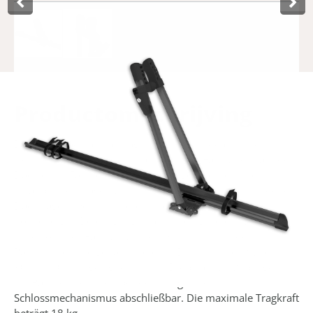
Product­omschrijving
Der Lynx Dachfahrradträger eignet sich ideal für den
sicheren und effizienten Transport von Fahrrädern auf dem
Dach eines Fahrzeugs während langer Fahrten und
Urlaube. Der Träger lässt sich universell auf verschiedenen
Dachträgertypen montieren und wird mit allen
notwendigen Befestigungsmaterialien geliefert. Das
Unterrohr des Fahrradrahmens wird sicher in der
Rahmenklemme gehalten, die für Durchmesser zwischen
30 und 80 mm geeignet ist. Um Diebstahl vorzubeugen, ist
die Rahmenklemme über den integrierten
Schlossmechanismus abschließbar. Die maximale Tragkraft
beträgt 18 kg.