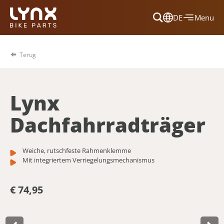
DE
Menu
Dansk
Français
Terug
Deutsch
English
Lynx
Nederlands
Dachfahrradträger
Weiche, rutschfeste Rahmenklemme
Mit integriertem Verriegelungsmechanismus
€ 74,95