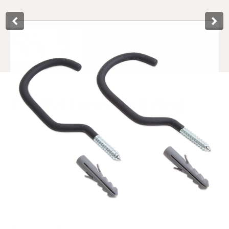
Product­omschrijving
Mit diesen zwei kräftigen Lynx Fahrradhaken können Sie
ein Fahrrad einfach und platzsparend z.B. im Schuppen
oder in der Garage aufhängen. Die Fahrradhaken sind mit
einem Gewinde versehen, und für die korrekte Montage
werden je nach Art des Untergrunds Dübel mitgeliefert.
Um Kratzer am Fahrrad zu vermeiden, sind die Haken mit
einer Epoxidbeschichtung versehen. Die Höchstlast pro
Haken beträgt 20 kg.