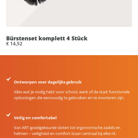
Bürstenset komplett 4 Stück
€ 14,52
Ontworpen voor dagelijks gebruik
Alles wat je nodig hebt voor school, werk of de stad: functionele
oplossingen die eenvoudig te gebruiken en te monteren zijn.
Veilig en comfortabel
Van ART-goedgekeurde sloten tot ergonomische zadels en
helmen – veiligheid en comfort staan centraal bij elke rit.