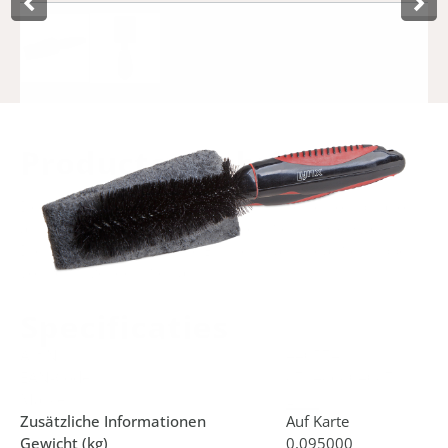
Product­omschrijving
Der Lynx Schrubbschwamm/-bürste ist eine Kombination
aus mittelharten Borsten und einem Schrubbschwamm.
Diese Mischung macht die Bürste ideal für das Schrubben
von festsitzendem Schlamm.
Specificaties
Art.Nr.
440574
EAN-Code
8714868040871
Marke
Lynx
Zusätzliche Informationen
Auf Karte
Gewicht (kg)
0,095000