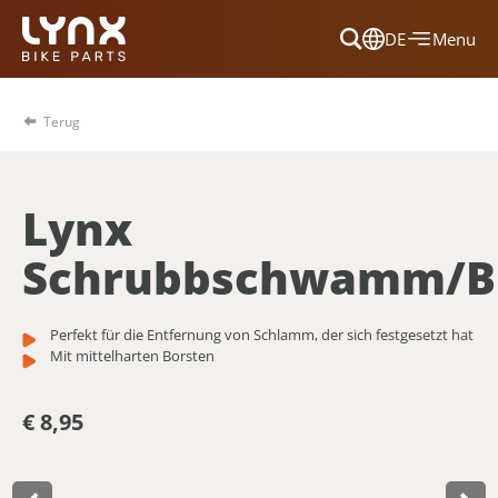
DE
Menu
Dansk
Français
Terug
Deutsch
English
Lynx
Nederlands
Schrubbschwamm/B
Perfekt für die Entfernung von Schlamm, der sich festgesetzt hat
Mit mittelharten Borsten
€ 8,95