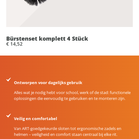
Bürstenset komplett 4 Stück
€ 14,52
Ontworpen voor dagelijks gebruik
Alles wat je nodig hebt voor school, werk of de stad: functionele
oplossingen die eenvoudig te gebruiken en te monteren zijn.
Veilig en comfortabel
Van ART-goedgekeurde sloten tot ergonomische zadels en
helmen – veiligheid en comfort staan centraal bij elke rit.