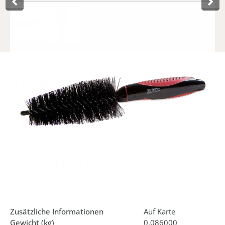
Product­omschrijving
Die Lynx Rad- und Teilebürste ist ideal für die Reinigung
von schwer zugänglichen Stellen, z. B. zwischen den
Speichen. Der Pinsel hat mittelharte Borsten, so dass Sie
ihn auch sicher für den Rahmen verwenden können.
Specificaties
Art.Nr.
440572
EAN-Code
8714868040833
Marke
Lynx
Zusätzliche Informationen
Auf Karte
Gewicht (kg)
0,086000