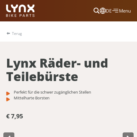
DE
Menu
Dansk
Français
Terug
Deutsch
English
Lynx Räder- und
Nederlands
Teilebürste
Perfekt für die schwer zugänglichen Stellen
Mittelharte Borsten
€ 7,95