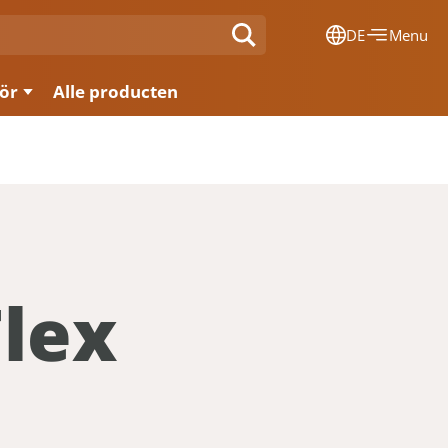
DE
Menu
Dansk
ör
Alle producten
Français
Deutsch
English
Nederlands
Flex