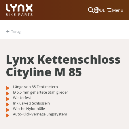
DE
Menu
Dansk
Français
Terug
Deutsch
English
Lynx Kettenschloss
Nederlands
Cityline M 85
Länge von 85 Zentimetern
Ø 5.5 mm gehärtete Stahlglieder
Wetterfest
Inklusive 3 Schlüsseln
Weiche Nylonhülle
Auto-Klick-Verriegelungssystem