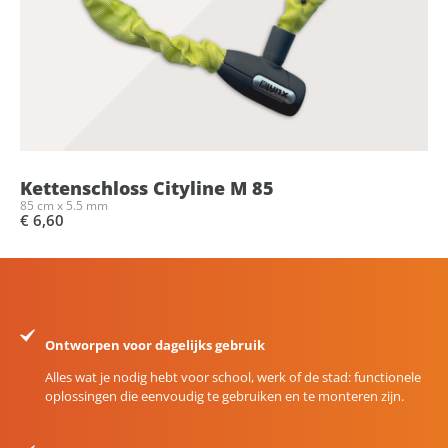
Kettenschloss Cityline M 85
85 cm x 5.5 mm
€ 6,60
Ontworpen voor dagelijks gebruik
Alles wat je nodig hebt voor school, werk of de stad: functionele
oplossingen die eenvoudig te gebruiken en te monteren zijn.