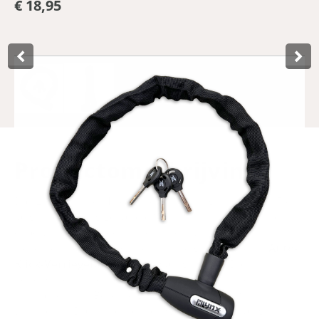
€ 18,95
Product­omschrijving
Das Lynx Cityline M Kettenschloss verfügt über eine 85 cm
lange, hochwertig gehärtete Stahlkette mit 5,5 mm dicken
quadratischen Gliedern. Dieses schwarze
Sicherheitsschloss ist wetterbeständig und mit dem
Auto-
Klick-Verriegelungssystem*
ausgestattet. Die
Kettenglieder sind mit einer weichen Nylonhülle
ummantelt, um Beschädigungen am Fahrrad zu
verhindern. Das Kettenschloss wird standardmäßig mit 3