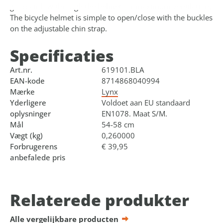
good airflow through the helmet for maximum ventilation.
The bicycle helmet is simple to open/close with the buckles
on the adjustable chin strap.
Specificaties
Art.nr.
619101.BLA
EAN-kode
8714868040994
Mærke
Lynx
Yderligere
Voldoet aan EU standaard
oplysninger
EN1078. Maat S/M.
Mål
54-58 cm
Vægt (kg)
0,260000
Forbrugerens
€ 39,95
anbefalede pris
Relaterede produkter
Alle vergelijkbare producten