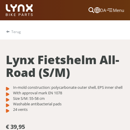
DA
Menu
Dansk
Français
Terug
Deutsch
English
Lynx Fietshelm All-
Nederlands
Road (S/M)
In-mold construction: polycarbonate outer shell, EPS inner shell
With approval mark EN 1078
Size S/M: 55-58 cm
Washable antibacterial pads
24 vents
€ 39,95