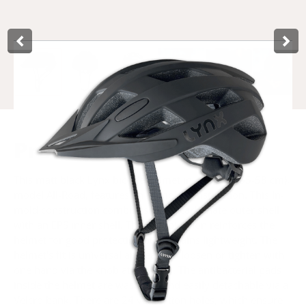
Product­omschrijving
This matt black Lynx bicycle helmet in size S/M (55-58 cm),
model All-Road, features an In-mold construction. This In-
mold construction combines a polycarbonate outer shell
with an EPS inner shell. This combination reinforces the
helmet for good protection but remains lightweight. The
helmet's fit is universal and easy to loosen or tighten with
one hand via the knob at the back. The antibacterial pads
inside the helmet are washable and easily detachable via a
Velcro bank. There are 24 ventilation holes, which ensure