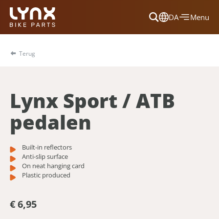
DA
Menu
Dansk
Français
Terug
Deutsch
English
Lynx Sport / ATB
Nederlands
pedalen
Built-in reflectors
Anti-slip surface
On neat hanging card
Plastic produced
€ 6,95