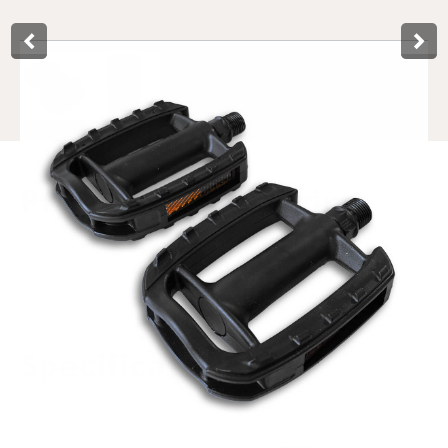
Product­omschrijving
Lynx Sport/ATB are made of plastic and have built-in
reflectors for extra visibility while cycling. In addition, the
pedals have an anti-slip surface for better grip. The pedals
are delivered on a neat hang card.
Specificaties
Art.nr.
613110
EAN-kode
8714868032722
Mærke
Lynx