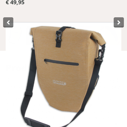
€ 49,95
Product­omschrijving
This ochre brown stylish and functional Lynx Hayes bicycle
bag is ideal for commuting, but also just for daily shopping
or on a cycling holiday. The pannier is made of hard-
wearing and robust 600D TPU polyester, this fabric makes
the bag 100% waterproof, and flexible and it feels soft to
the touch. With the adjustable quick-mount system, you
easily and securely attach the bag to the carrier (tube
thickness from Ø 8 to 16 mm), where you can also take it