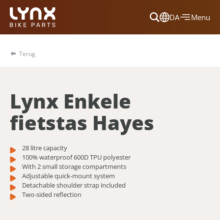
DA
Menu
Dansk
Français
Terug
Deutsch
English
Lynx Enkele
Nederlands
fietstas Hayes
28 litre capacity
100% waterproof 600D TPU polyester
With 2 small storage compartments
Adjustable quick-mount system
Detachable shoulder strap included
Two-sided reflection