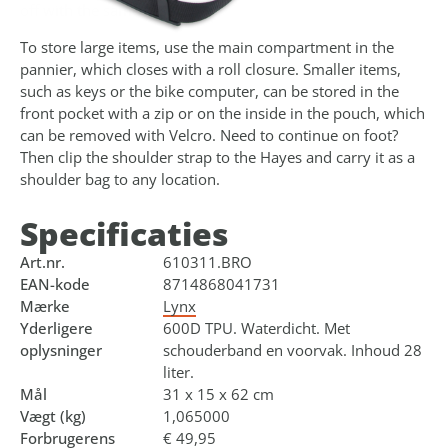
off with the same ease.
To store large items, use the main compartment in the
pannier, which closes with a roll closure. Smaller items,
such as keys or the bike computer, can be stored in the
front pocket with a zip or on the inside in the pouch, which
can be removed with Velcro. Need to continue on foot?
Then clip the shoulder strap to the Hayes and carry it as a
shoulder bag to any location.
Specificaties
Art.nr.
610311.BRO
EAN-kode
8714868041731
Mærke
Lynx
Yderligere
600D TPU. Waterdicht. Met
oplysninger
schouderband en voorvak. Inhoud 28
liter.
Mål
31 x 15 x 62 cm
Vægt (kg)
1,065000
Forbrugerens
€ 49,95