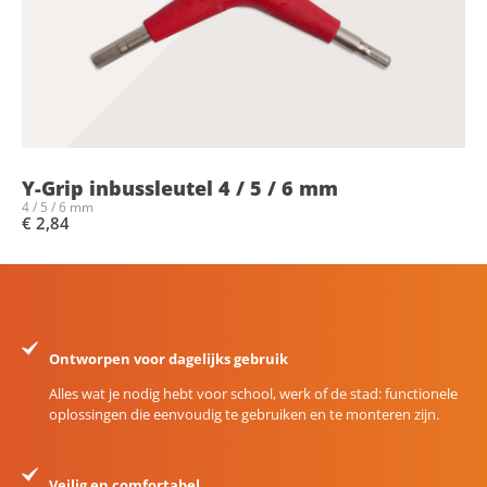
Y-Grip inbussleutel 4 / 5 / 6 mm
4 / 5 / 6 mm
€ 2,84
Ontworpen voor dagelijks gebruik
Alles wat je nodig hebt voor school, werk of de stad: functionele
oplossingen die eenvoudig te gebruiken en te monteren zijn.
Veilig en comfortabel