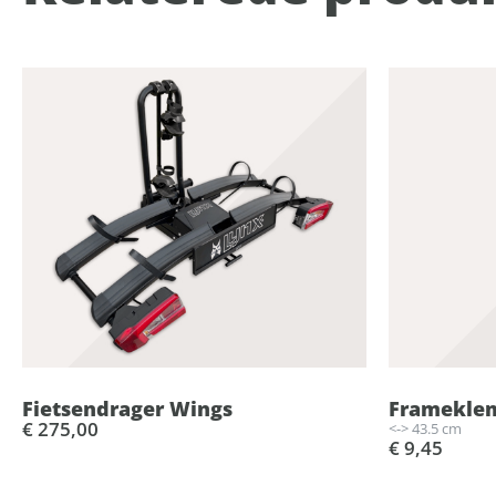
Fietsendrager Wings
Frameklem
€ 275,00
<-> 43.5 cm
€ 9,45