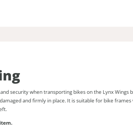
ing
y and security when transporting bikes on the Lynx Wings b
undamaged and firmly in place. It is suitable for bike fra
ft.
 item.