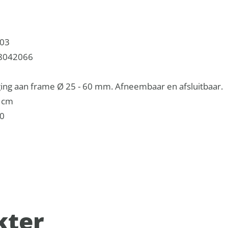
.03
8042066
ing aan frame Ø 25 - 60 mm. Afneembaar en afsluitbaar.
5 cm
0
kter