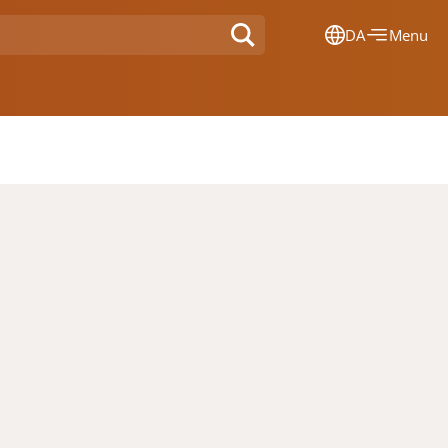
DA
Menu
Dansk
Français
Deutsch
English
Nederlands