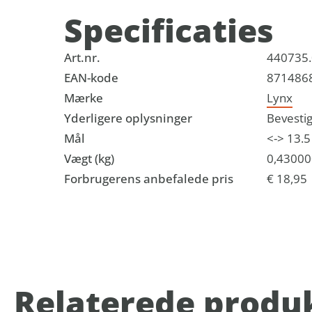
Specificaties
Art.nr.
440735
EAN-kode
871486
Mærke
Lynx
Yderligere oplysninger
Bevestig
Mål
<-> 13.
Vægt (kg)
0,43000
Forbrugerens anbefalede pris
€ 18,95
Relaterede produ