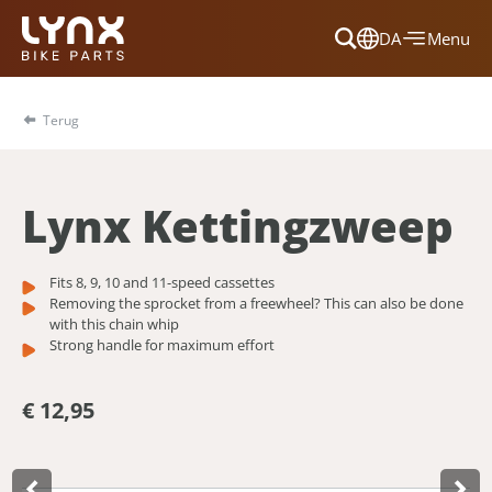
DA
Menu
Dansk
Français
Terug
Deutsch
English
Lynx Kettingzweep
Nederlands
Fits 8, 9, 10 and 11-speed cassettes
Removing the sprocket from a freewheel? This can also be done
with this chain whip
Strong handle for maximum effort
€ 12,95