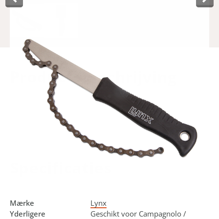
Product­omschrijving
This powerful Lynx chain whip is easily attached to the
cassette, in order to unscrew it in combination with the
cassette removal tool. In addition, the chain whip can also
be used to remove a sprocket from a freewheel. Suitable
for 8, 9, 10 and 11-speed cassettes.
Specificaties
Art.nr.
440523
EAN-kode
8714868040680
Mærke
Lynx
Yderligere
Geschikt voor Campagnolo /