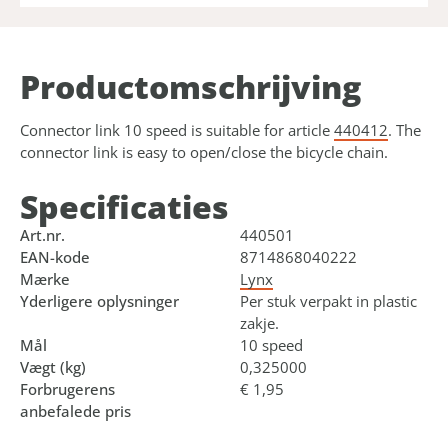
Product­omschrijving
Connector link 10 speed is suitable for article
440412
. The
connector link is easy to open/close the bicycle chain.
Specificaties
Art.nr.
440501
EAN-kode
8714868040222
Mærke
Lynx
Yderligere oplysninger
Per stuk verpakt in plastic
zakje.
Mål
10 speed
Vægt (kg)
0,325000
Forbrugerens
€ 1,95
anbefalede pris