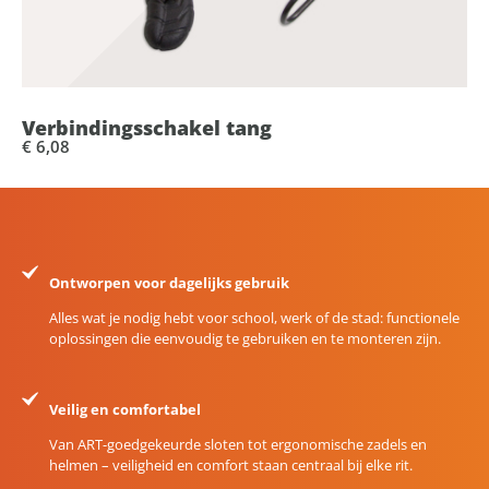
Verbindingsschakel tang
€ 6,08
Ontworpen voor dagelijks gebruik
Alles wat je nodig hebt voor school, werk of de stad: functionele
oplossingen die eenvoudig te gebruiken en te monteren zijn.
Veilig en comfortabel
Van ART-goedgekeurde sloten tot ergonomische zadels en
helmen – veiligheid en comfort staan centraal bij elke rit.