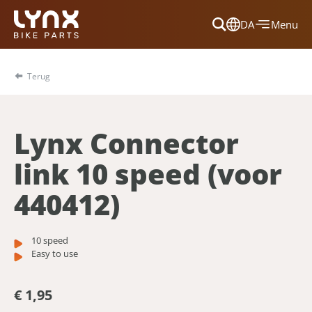
DA
Menu
Dansk
Français
Terug
Deutsch
English
Lynx Connector
Nederlands
link 10 speed (voor
440412)
10 speed
Easy to use
€ 1,95