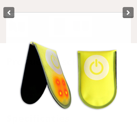
Product­omschrijving
This LED magnet clip by Lynx, 2 pieces, is suitable for
multifunctional use. The LED magnetic clip works on
standard batteries, which are included (1x CR2032). The
magnetic clip has 2 light modes, on and flashing, for good
visibility in the dark. Supplied on a neat hang card.
Specificaties
Art.nr.
429024
EAN-kode
8714868040499