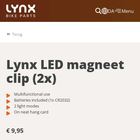
DA
Menu
Dansk
Français
Terug
Deutsch
English
Lynx LED magneet
Nederlands
clip (2x)
Multifunctional use
Batteries included (1x CR2032)
2 light modes
On neat hang card
€ 9,95