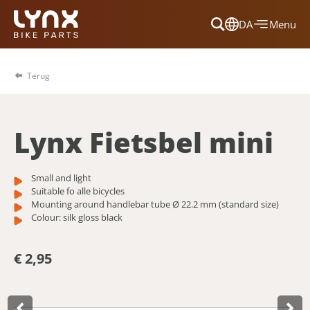
DA
Menu
Dansk
Français
Terug
Deutsch
English
Lynx Fietsbel mini
Nederlands
Small and light
Suitable fo alle bicycles
Mounting around handlebar tube Ø 22.2 mm (standard size)
Colour: silk gloss black
€ 2,95