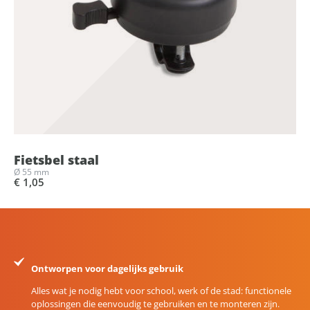
Fietsbel staal
Ø 55 mm
€ 1,05
Ontworpen voor dagelijks gebruik
Alles wat je nodig hebt voor school, werk of de stad: functionele
oplossingen die eenvoudig te gebruiken en te monteren zijn.