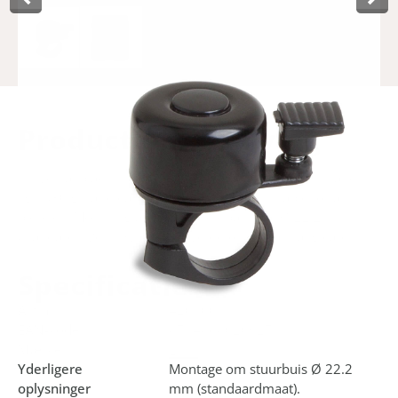
Product­omschrijving
Universal black mini bell from LYNX. Small (3.5 cm) and
light (30 gr) and easy to use. This bell is suitable for all
bicycles. Mounting around handlebar tube Ø 22.2 mm
(standard size). It will be delivered on a neat hang card.
Specificaties
Art.nr.
420100
EAN-kode
8714868020927
Mærke
Lynx
Yderligere
Montage om stuurbuis Ø 22.2
oplysninger
mm (standaardmaat).