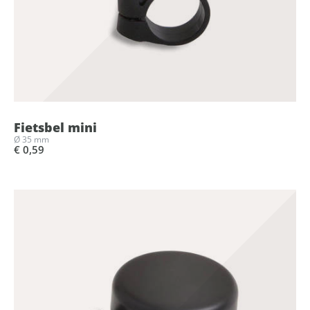
Fietsbel mini
Ø 35 mm
€ 0,59