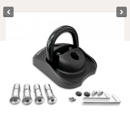
Product­omschrijving
To this ART 4 approved floor anchor/wall anchor from
Lynx, you can secure any type of two-wheeler, but also e.g.
a boat or garden furniture, with a confident feeling. Simply
pull the lock through the hardened steel shackle of the
safety anchor, after which it is firmly secured. Thanks to
the ART 4 quality mark, this Lynx floor anchor/wall anchor
meets the requirements of most insurance companies for
theft insurance. Installation is easy with the supplied
materials and instructions. In display box.