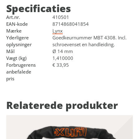
Specificaties
Art.nr.
410501
EAN-kode
8714868041854
Mærke
Lynx
Yderligere
Goedkeurnummer MBT 4308. Incl.
oplysninger
schroevenset en handleiding.
Mål
Ø 14 mm
Vægt (kg)
1,410000
Forbrugerens
€ 33,95
anbefalede
pris
Relaterede produkter