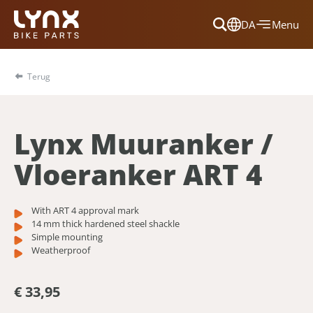
DA
Menu
Dansk
Français
Terug
Deutsch
English
Lynx Muuranker /
Nederlands
Vloeranker ART 4
With ART 4 approval mark
14 mm thick hardened steel shackle
Simple mounting
Weatherproof
€ 33,95